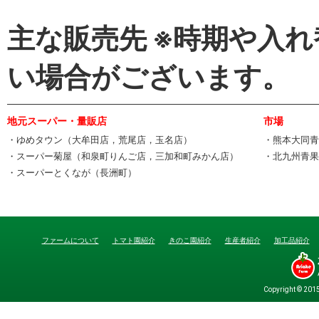
主な販売先 ※時期や入
い場合がございます。
地元スーパー・量販店
市場
・ゆめタウン（大牟田店，荒尾店，玉名店）
・熊本大同青
・スーパー菊屋（和泉町りんご店，三加和町みかん店）
・北九州青果
・スーパーとくなが（長洲町）
ファームについて
トマト園紹介
きのこ園紹介
生産者紹介
加工品紹介
Copyright © 201