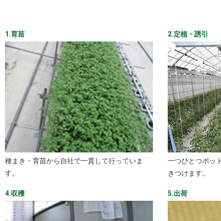
1.育苗
2.定植・誘引
種まき・育苗から自社で一貫して行っていま
一つひとつポッ
す。
きつけます。
4.収穫
5.出荷