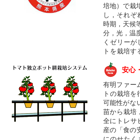
培地）で栽
し，それぞ
時期，天候
分，光，温
くゼリーが
トを栽培す
安心
有明ファー
トの栽培を
可能性がな
苗から栽培
全にトレサ
産の「食の
にのせたく